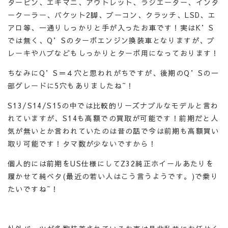
タービン、エキマニ、アウトレット、ラジエーター、インタ
ークーラー、バケット2脚、ブーコン、クラッチ、LSD、エ
アロ等、一通りしっかりと手が入ったお車です！実はK’S
では無く、Q’Sのターボエンジン換装車となりますが、ブ
レーキやハブなどもしっかりとターボ用になっております！
ちなみにQ’S＝４穴と思われがちですが、後期のQ’Sの一
部グレードに5穴もありましたね~！
S13/S14/S15の中では比較的リーズナブルなモデルと言わ
れていますが、S14も高額での買取が可能です！前期だと人
気が無いとか言われていたのは昔の話で今は前期も高額買い
取り可能です！タマ数が少ないですから！
個人的には前期をUS仕様にしてZ32純正ホイールあたりを
履かせて純ベタ(最近の若い人はこう言うようです。)で乗り
たいですね~！