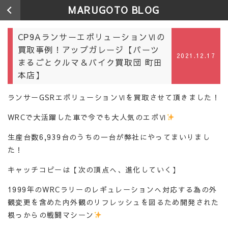
MARUGOTO BLOG
CP9AランサーエボリューションⅥの
買取事例！アップガレージ【パーツ
2021.12.17
まるごとクルマ＆バイク買取団 町田
本店】
ランサーGSRエボリューションⅥを買取させて頂きました！
WRCで大活躍した車で今でも大人気のエボⅥ
生産台数6,939台のうちの一台が弊社にやってまいりまし
た！
キャッチコピーは【次の頂点へ、進化していく】
1999年のWRCラリーのレギュレーションへ対応する為の外
観変更を含めた内外観のリフレッシュを図るため開発された
根っからの戦闘マシーン