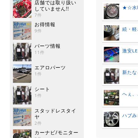
店舗では取り扱い
★☆水
していません!!
7件
お得情報
続・軽
9件
パーツ情報
激安L
11件
エアロパーツ
新たなる
1件
シート
へぇ、
1件
スタッドレスタイ
ハブみを
ヤ
2件
カーナビ/モニター