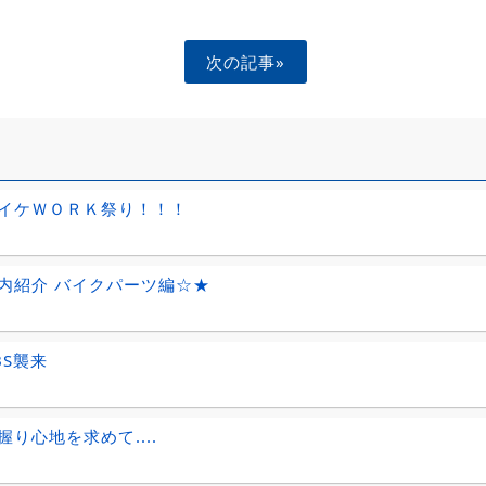
次の記事»
イケＷＯＲＫ祭り！！！
内紹介 バイクパーツ編☆★
BS襲来
握り心地を求めて....