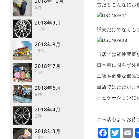
2018年10月
古だとこんなにお
6件
2018年9月
11件
販売だけでなくも
2018年8月
15件
当店では経験豊富
日本車に限らず外
2018年7月
14件
工賃や必要な部品
当店ではただいま
2018年6月
8件
ナビゲーションに
2018年4月
2件
ご来店心よりお待
Faceb
Twi
E
2018年3月
13件