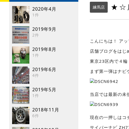
★☆
練馬店
2020年4月
1件
2019年9月
2件
こんにちは！ ア
2019年8月
店舗ブログをはじ
1件
東京23区内で４
2019年6月
まず第一弾はナビ
4件
2019年5月
当店では最新の未
1件
2018年11月
6件
現在の一押しはコ
サイバーナビ ZH