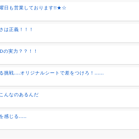
曜日も営業しております!!★☆
さは正義！！！
EDの実力？？！！
挑戦....オリジナルシートで差をつけろ！......
こんなのあるんだ
感じる.....