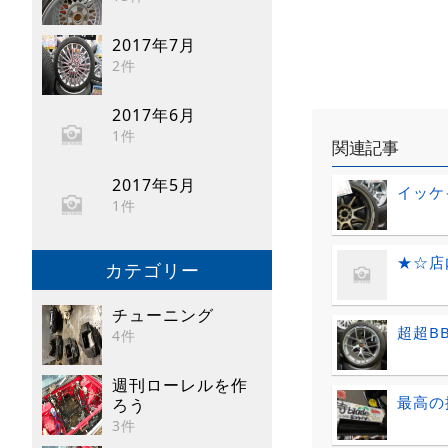
2017年7月
2件
2017年6月
1件
関連記事
2017年5月
イッケ
1件
★☆店
カテゴリー
チューニング
超超B
4件
週刊ローレルを作
最高の
ろう
3件