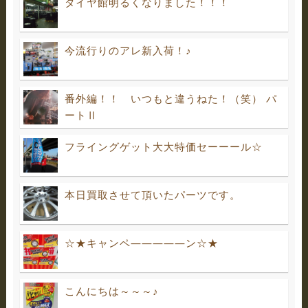
タイヤ館明るくなりました！！！
今流行りのアレ新入荷！♪
番外編！！ いつもと違うねた！（笑） パ
ートⅡ
フライングゲット大大特価セーーール☆
本日買取させて頂いたパーツです。
☆★キャンペ―――――ン☆★
こんにちは～～～♪