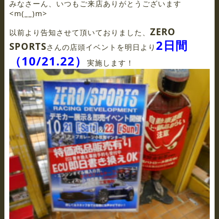
みなさーん、いつもご来店ありがとうございます
<m(__)m>
ZERO
以前より告知させて頂いておりました、
2日間
SPORTS
さんの店頭イベントを明日より
（10/21.22）
実施します！