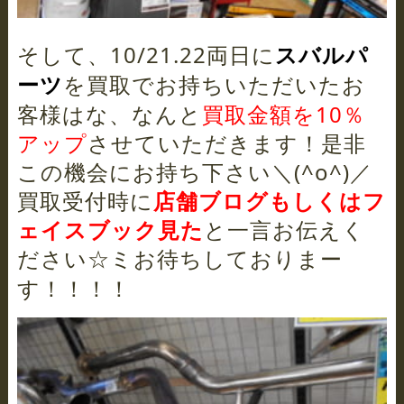
そして、10/21.22両日に
スバルパ
を買取でお持ちいただいたお
ーツ
客様はな、なんと
買取金額を10％
アップ
させていただきます！是非
この機会にお持ち下さい＼(^o^)／
買取受付時に
店舗ブログもしくはフ
ェイスブック見た
と一言お伝えく
ださい☆ミ
お待ちしておりまー
す！！！！