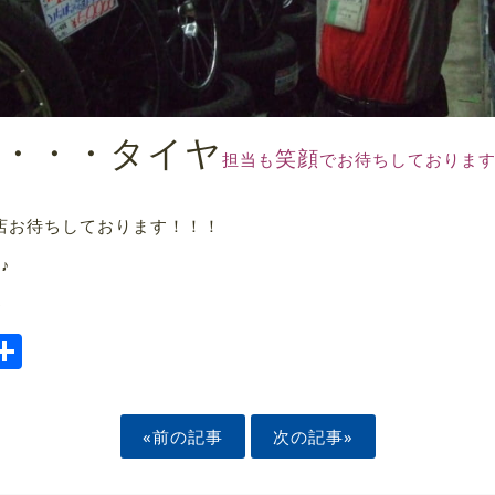
・・・タイヤ
笑顔
担当も
でお待ちしておりま
店お待ちしております！！！
♪
♪
ook
tter
mail
Share
«前の記事
次の記事»