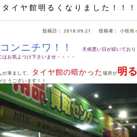
タイヤ館明るくなりました！！
投稿日：
2018.09.21
投稿者：
小牧南
まコンニチワ！！
天候悪い日が続いており
にはお気よつけ下さいませ・・・・
明
タイヤ館の暗かった
んが来まして、
場所が
とうございます！！