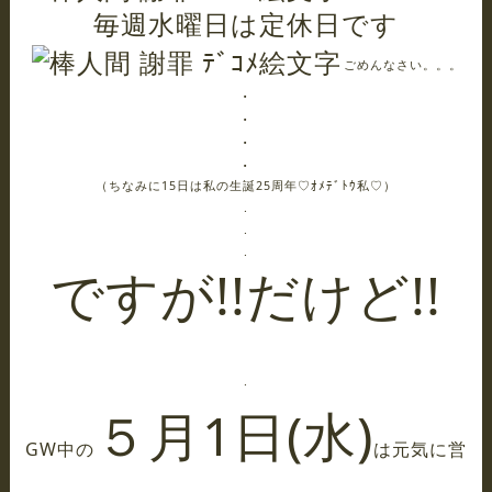
毎週水曜日は定休日です
ごめんなさい。。。
.
.
.
.
（ちなみに15日は私の生誕25周年♡ｵﾒﾃﾞﾄｳ私♡）
.
.
.
ですが!!だけど!!
.
５月1日(水)
GW中の
は元気に営