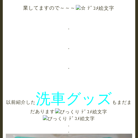
業してますので～～～
.
.
.
洗車グッズ
以前紹介した
もまだま
だあります
.
.