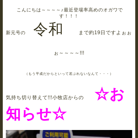
こんにちは～～～～♪最近登場率高めのオガワで
す！！！
令和
新元号の
まで約19日ですよぉぉ
ぉ～～～～!!!
（もう平成だからといって若ぶれないなんて・・・）
☆お
気持ち切り替えて!!!小牧店からの
知らせ☆