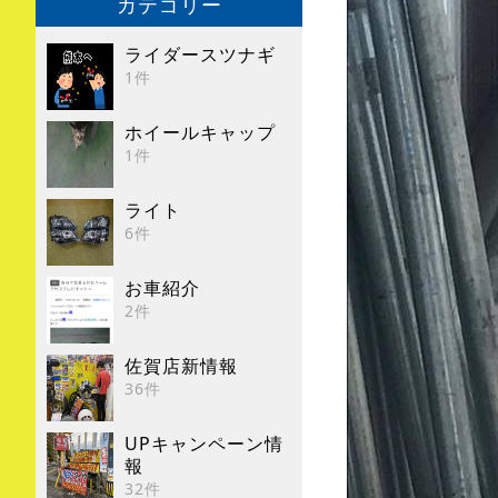
カテゴリー
ライダースツナギ
1件
ホイールキャップ
1件
ライト
6件
お車紹介
2件
佐賀店新情報
36件
UPキャンペーン情
報
32件