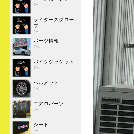
2件
ライダースグロー
ブ
1件
パーツ情報
7件
バイクジャケット
2件
ヘルメット
1件
エアロパーツ
4件
シート
4件