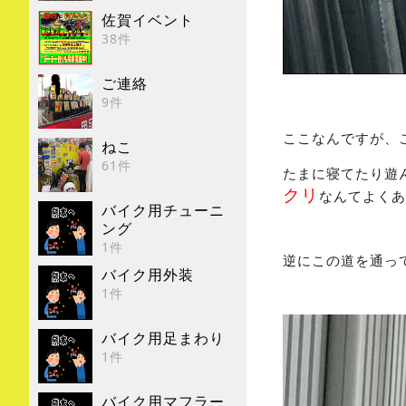
佐賀イベント
38件
ご連絡
9件
ここなんですが、
ねこ
61件
たまに寝てたり遊
クリ
なんてよくあ
バイク用チューニ
ング
1件
逆にこの道を通っ
バイク用外装
1件
バイク用足まわり
1件
バイク用マフラー