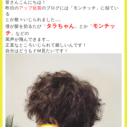
皆さんこんにちは！
昨日の
のブログには「モンチッチ」に似てい
アップ佐賀
る
とか散々いじられました…。
タラちゃん
モンチッ
僕が髪を切るたび「
」とか「
チ
」などの
罵声が飛んできます…
正直なところいじられて嬉しいんです！
自分はどうもドM見たいです！