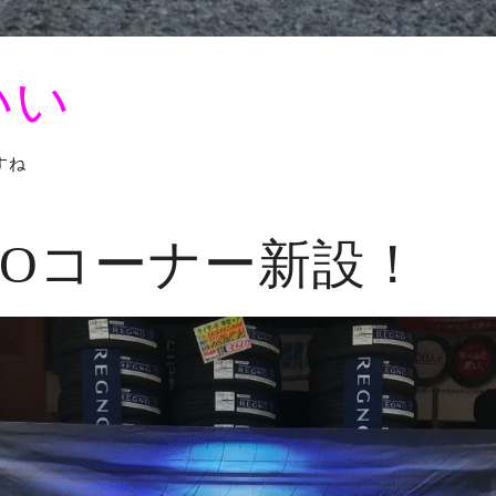
いい
すね
NOコーナー新設！