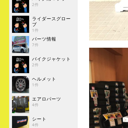
2件
ライダースグロー
ブ
1件
パーツ情報
7件
バイクジャケット
2件
ヘルメット
1件
エアロパーツ
4件
シート
4件