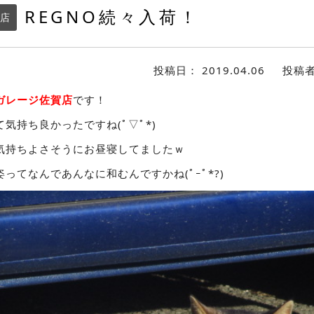
REGNO続々入荷！
店
投稿日：
2019.04.06
投稿
ガレージ佐賀店
です！
気持ち良かったですね(ﾟ▽ﾟ*)
気持ちよさそうにお昼寝してましたｗ
ってなんであんなに和むんですかね(ﾟｰﾟ*?)