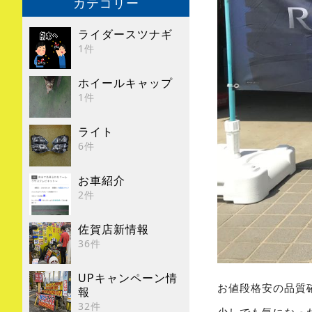
カテゴリー
ライダースツナギ
1件
ホイールキャップ
1件
ライト
6件
お車紹介
2件
佐賀店新情報
36件
UPキャンペーン情
お値段格安の品質
報
32件
少しでも気になっ