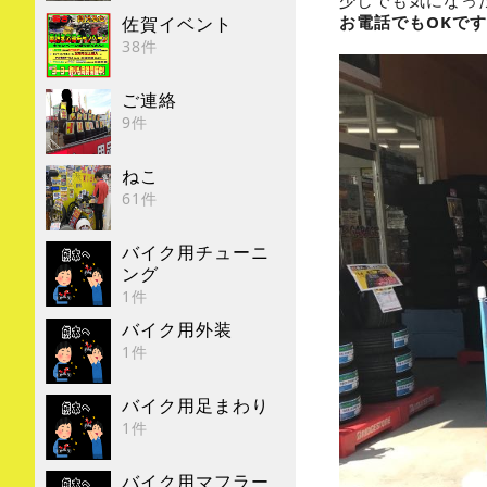
お電話でもOKで
佐賀イベント
38件
ご連絡
9件
ねこ
61件
バイク用チューニ
ング
1件
バイク用外装
1件
バイク用足まわり
1件
バイク用マフラー