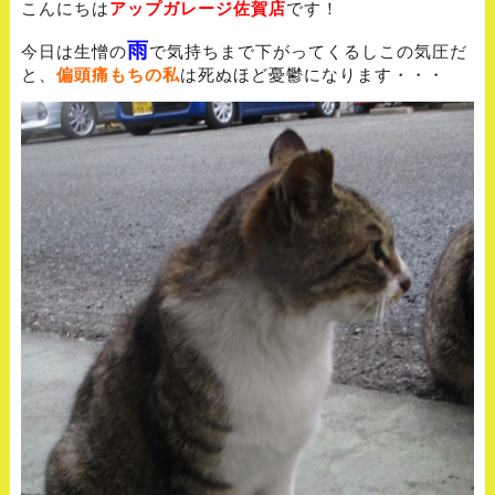
こんにちは
アップガレージ佐賀店
です！
雨
今日は生憎の
で気持ちまで下がってくるしこの気圧だ
と、
偏頭痛もちの私
は死ぬほど憂鬱になります・・・