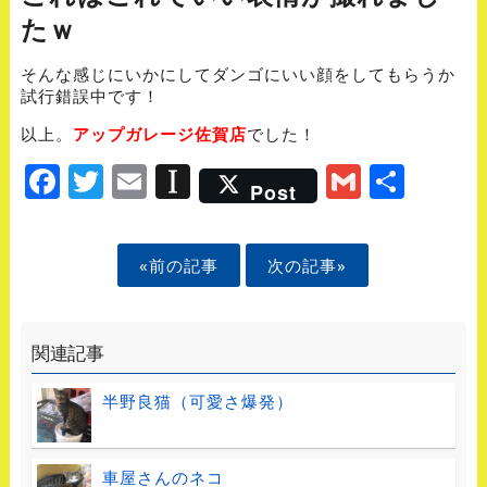
たｗ
そんな感じにいかにしてダンゴにいい顔をしてもらうか
試行錯誤中です！
以上。
アップガレージ佐賀店
でした！
Facebook
Twitter
Email
Instapaper
Gmail
Shar
Post
«前の記事
次の記事»
関連記事
半野良猫（可愛さ爆発）
車屋さんのネコ