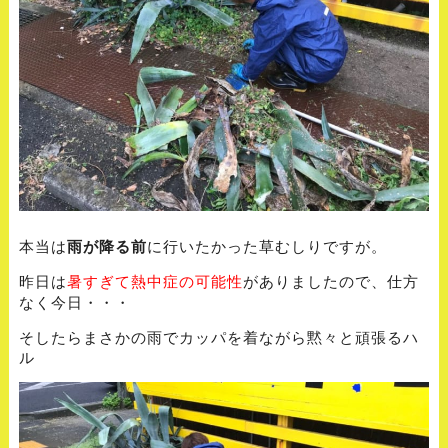
本当は
雨が降る前
に行いたかった草むしりですが。
昨日は
がありましたので、仕方
暑すぎて熱中症の可能性
なく今日・・・
そしたらまさかの雨でカッパを着ながら黙々と頑張るハ
ル