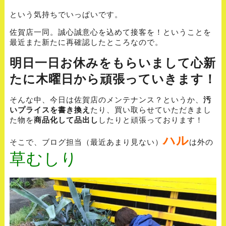
という気持ちでいっぱいです。
佐賀店一同。誠心誠意心を込めて接客を！ということを
最近また新たに再確認したところなので。
明日一日お休みをもらいまして心新
たに木曜日から頑張っていきます！
そんな中、今日は佐賀店のメンテナンス？というか、
汚
いプライスを書き換え
たり、買い取らせていただきまし
た物を
商品化して品出し
したりと頑張っております！
ハル
そこで、ブログ担当（最近あまり見ない）
は外の
草むしり