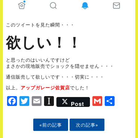
このツイートを見た瞬間・・・
欲しい！！
と思ったのはいいんですけど
まさかの現地販売でショックを隠せません・・・
通信販売して欲しいです・・・切実に・・・
以上。
アップガレージ佐賀店
でした！
Facebook
Twitter
Email
Instapaper
Gmail
Shar
Post
«前の記事
次の記事»