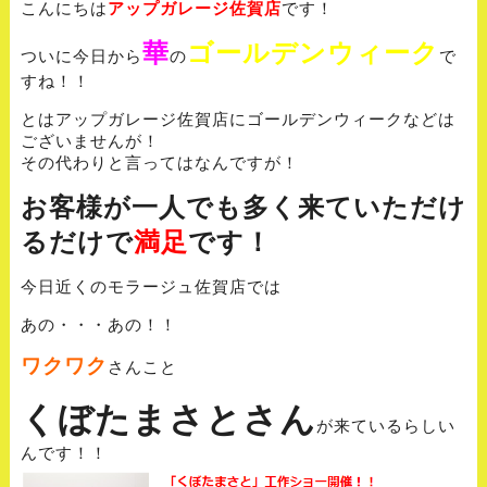
こんにちは
アップガレージ佐賀店
です！
華
ゴールデンウィーク
ついに今日から
の
で
すね！！
とはアップガレージ佐賀店にゴールデンウィークなどは
ございませんが！
その代わりと言ってはなんですが！
お客様が一人でも多く来ていただけ
るだけで
満足
です！
今日近くのモラージュ佐賀店では
あの・・・あの！！
ワクワク
さんこと
くぼたまさとさん
が来ているらしい
んです！！