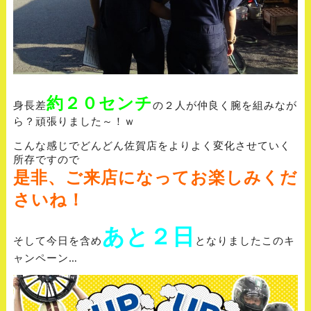
約２０センチ
身長差
の２人が仲良く腕を組みなが
ら？頑張りました～！ｗ
こんな感じでどんどん佐賀店をよりよく変化させていく
所存ですので
是非、ご来店になってお楽しみくだ
さいね！
あと２日
そして今日を含め
となりましたこのキ
ャンペーン…