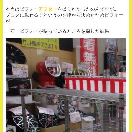
本当は
ビフォー
アフター
を撮りたかったのんですが…
ブログに載せる！というのを後から決めたため
ビフォー
が…
一応、
ビフォー
が映っているところを探した結果