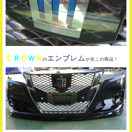
Ｃ
Ｒ
Ｏ
Ｗ
Ｎ
エンブレム
の
が光この商品！