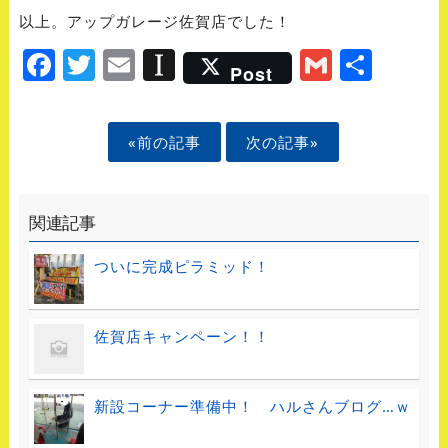
以上。アップガレージ佐賀店でした！
Facebook
Twitter
Email
Instapaper
Gmail
Shar
Post
«前の記事
次の記事»
関連記事
ついに完成ピラミッド！
佐賀店キャンペーン！！
新設コーナー準備中！ ハルさんブログ…ｗ