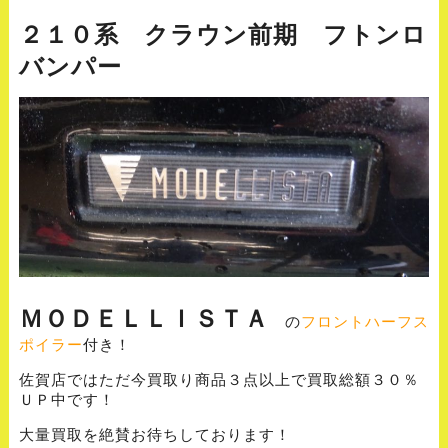
２１０系 クラウン前期 フトンロ
バンパー
ＭＯＤＥＬＬＩＳＴＡ
の
フロントハーフス
ポイラー
付き！
佐賀店ではただ今買取り商品３点以上で買取総額３０％
ＵＰ中です！
大量買取を絶賛お待ちしております！