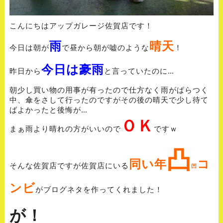
こんにちはアップガレージ佐賀店です！
雨
晴天
今日は朝が
で昼から朝が嘘のような
！
今日は豪雨
昨日から
と言っていたのに…
朝少し買い物の用事が有ったので仕方なく雨がぱらつく
中、傘をさして行ったのですがその後の晴天で少し待て
ばよかったと後悔が…
ＯＫ
まぁ雨より晴れの方がいいので
ですｗ
凸
同い年
コ
そんな佐賀店ですが佐賀店にいる
凹
ンビ
がブログネタを作ってくれました！
が！