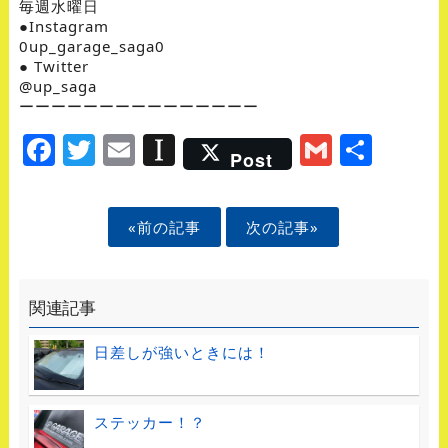
毎週水曜日
●Instagram
0up_garage_saga0
● Twitter
@up_saga
ーーーーーーーーーーーーーーー
Facebook
Twitter
Email
Instapaper
Gmail
Shar
Post
«前の記事
次の記事»
関連記事
日差しが強いときには！
ステッカー！？