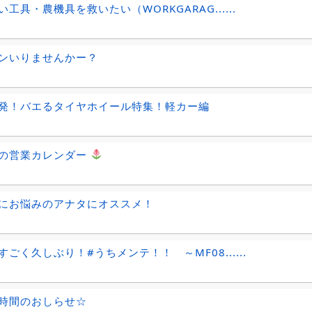
工具・農機具を救いたい（WORKGARAG......
ンいりませんかー？
発！バエるタイヤホイール特集！軽カー編
の営業カレンダー
︎
にお悩みのアナタにオススメ！
すごく久しぶり！#うちメンテ！！ ～MF08......
時間のおしらせ☆