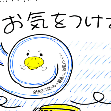
ます
(:D)┓
(:D)┓
ﾍﾟｺ
ﾍﾟｺ