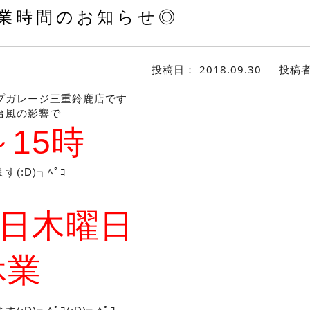
業時間のお知らせ◎
投稿日：
2018.09.30
投稿
プガレージ三重鈴鹿店です
台風の影響で
～15
時
ます
(:D)┓
ﾍﾟｺ
4日木曜日
休業