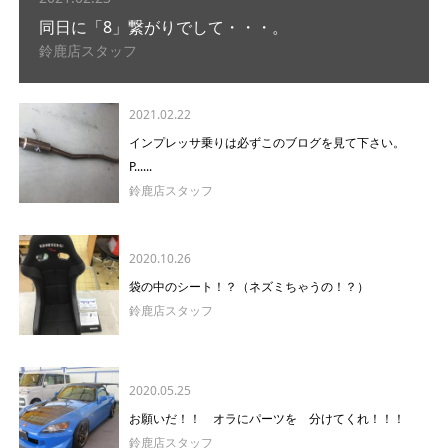
同日に「8」繋がりでして・・・。
鈴鹿店スタッフ
2021.02.22
インプレッサ乗りは必ずこのブログを見て下さい。
P......
鈴鹿店スタッフ
2020.10.26
袋の中のシート！？（ネズミちゃうの！？）
鈴鹿店スタッフ
2020.05.25
お願いだ！！ オラにパーツを 分けてくれ！！！
鈴鹿店スタッフ