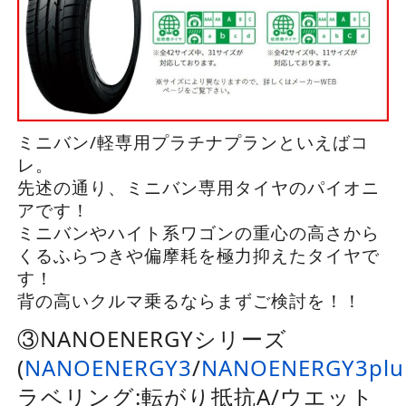
ミニバン/軽専用プラチナプランといえばコ
レ。
先述の通り、ミニバン専用タイヤのパイオニ
アです！
ミニバンやハイト系ワゴンの重心の高さから
くるふらつきや偏摩耗を極力抑えたタイヤで
す！
背の高いクルマ乗るならまずご検討を！！
③NANOENERGYシリーズ
(
NANOENERGY3
/
NANOENERGY3plu
ラベリング:転がり抵抗A/ウエット