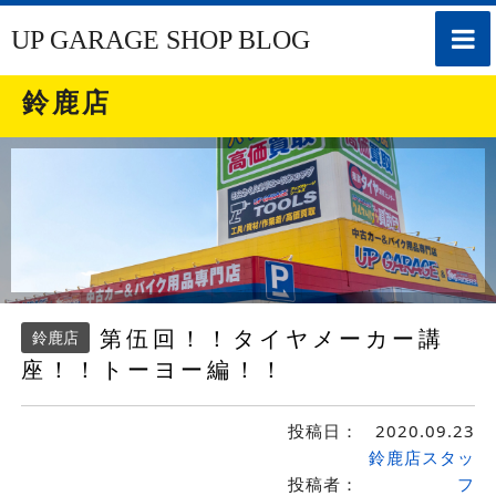
toggle
UP GARAGE SHOP BLOG
naviga
鈴鹿店
第伍回！！タイヤメーカー講
鈴鹿店
座！！トーヨー編！！
投稿日：
2020.09.23
鈴鹿店スタッ
投稿者：
フ