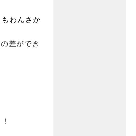
にもわんさか
分の差ができ
！！