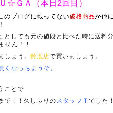
Ｕ☆ＧＡ（本日2回目）
このブログに載ってない
破格商品
が他
！
たとしても元の値段と比べた時に送料
ません！！
ましょう。
鈴鹿店
で買いましょう。
無くなっちまうぞ。
うことで
まで！！久しぶりの
スタッフＴ
でした