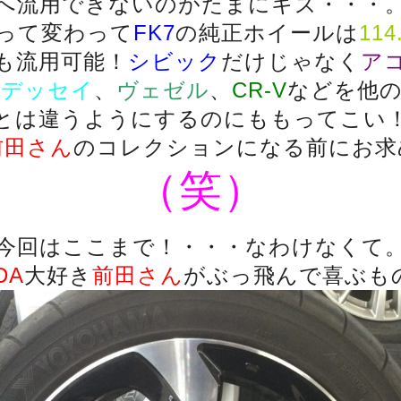
へ流用できないのがたまにキズ・・・
って変わって
FK7
の純正ホイールは
114
も流用可能！
シビック
だけじゃなく
ア
オデッセイ
、
ヴェゼル
、
CR-V
などを他
とは違うようにするのにももってこい
前田さん
のコレクションになる前にお求
（笑）
今回はここまで！・・・なわけなくて
DA
大好き
前田さん
がぶっ飛んで喜ぶも