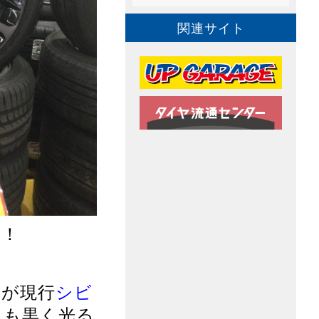
関連サイト
！！
右が現行
シビ
らも黒く光る