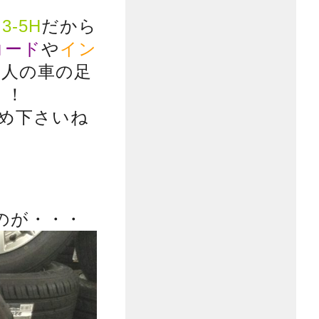
。
.3-5H
だから
コード
や
イン
の人の車の足
！！
め下さいね
。
のが・・・