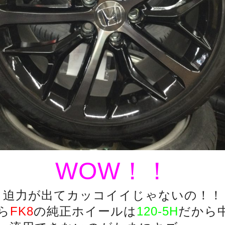
WOW！！
迫力が出てカッコイイじゃないの！！
ら
FK8
の純正ホイールは
120-5H
だから