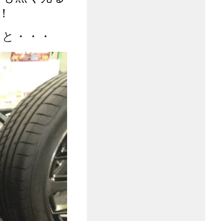
！
ると・・・