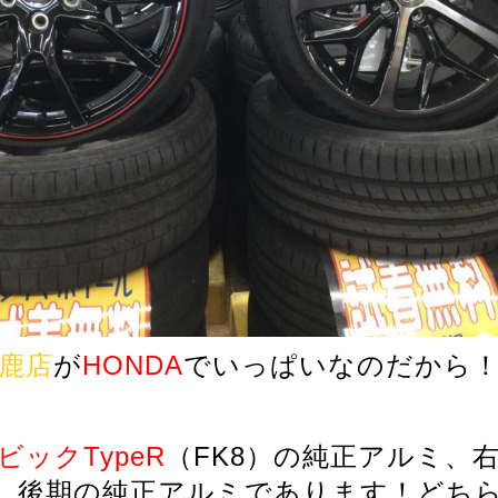
鹿店
が
HONDA
でいっぱいなのだから
ビックTypeR
（FK8）の純正アルミ、
7）後期の純正アルミであります！どち