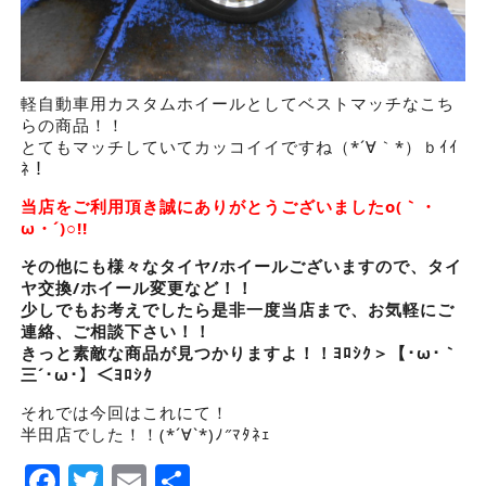
軽自動車用カスタムホイールとしてベストマッチなこち
らの商品！！
とてもマッチしていてカッコイイですね（*´∀｀*）ｂｲｲ
ﾈ！
当店をご利用頂き誠にありがとうございましたo(｀・
ω・´)○!!
その他にも様々なタイヤ/ホイールございますので、タイ
ヤ交換/ホイール変更など！！
少しでもお考えでしたら是非一度当店まで、お気軽にご
連絡、ご相談下さい！！
きっと素敵な商品が見つかりますよ！！ﾖﾛｼｸ＞【･ω･｀
三´･ω･】＜ﾖﾛｼｸ
それでは今回はこれにて！
半田店でした！！(*´∀`*)ﾉ″ﾏﾀﾈｪ
Facebook
Twitter
Email
Share