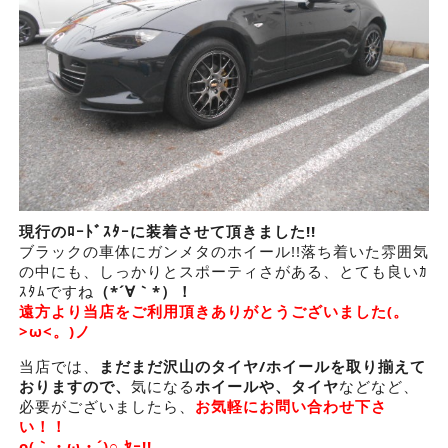
現行のﾛｰﾄﾞｽﾀｰに装着させて頂きました!!
ブラックの車体にガンメタのホイール!!落ち着いた雰囲気
の中にも、しっかりとスポーティさがある、とても良いｶ
ｽﾀﾑですね
（*´∀｀*）！
遠方より当店をご利用頂きありがとうございました(。
>ω<。)ノ
当店では、
まだまだ沢山のタイヤ/ホイールを取り揃えて
おりますので、
気になる
ホイールや、タイヤ
などなど、
必要がございましたら、
お気軽にお問い合わせ下さ
い！！
o(｀・ω・´)○ ﾔｰ!!