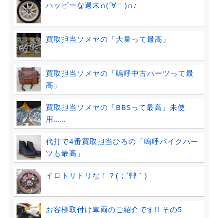
ハッピーな週末∩(´∀｀)∩♪
買取担当ソメヤの「大量って最高」
買取担当ソメヤの「嗚呼中古パーツって最
高」
買取担当ソメヤの「BBSって最高」未使
用……
代打で4番買取担当ひろの「嗚呼バイクパー
ツも最高」
イロトリドリな！？(；´艸｀)
お客様取付け車両のご紹介です!! その5