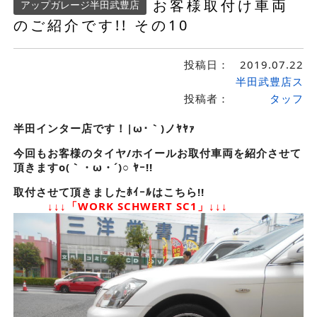
お客様取付け車両
アップガレージ半田武豊店
のご紹介です!! その10
投稿日：
2019.07.22
半田武豊店ス
投稿者：
タッフ
半田インター店です！|ω･｀)ノﾔﾔｧ
今回もお客様のタイヤ/ホイールお取付車両を紹介させて
頂きますo(｀・ω・´)○ ﾔｰ!!
取付させて頂きましたﾎｲｰﾙはこちら!!
↓↓↓「WORK SCHWERT SC1」↓↓↓