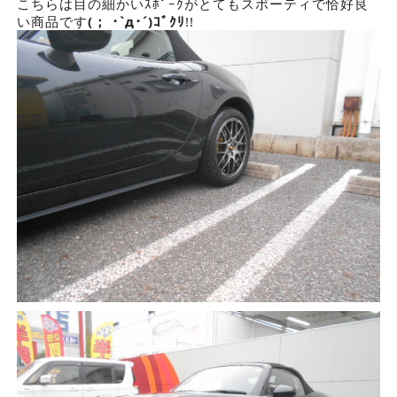
こちらは目の細かいｽﾎﾟｰｸがとてもスポーティで恰好良
い商品です
(； ･`д･´)ｺﾞｸﾘ
!!