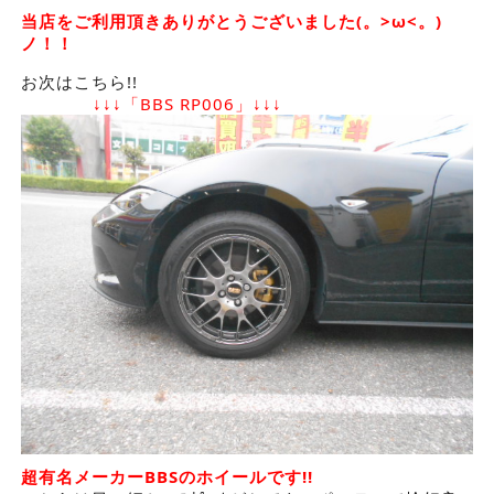
当店をご利用頂きありがとうございました(。>ω<。)
ノ！！
お次はこちら!!
↓↓↓「BBS RP006」↓↓↓
超有名メーカーBBSのホイールです!!