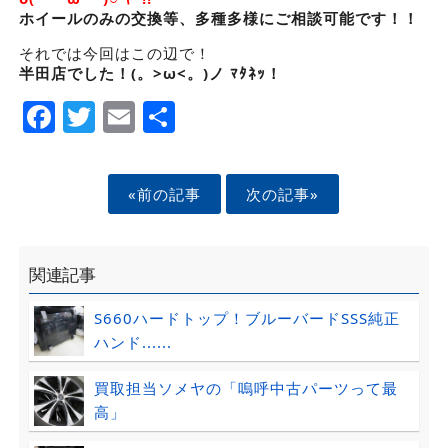
ホイールのみの交換等、多種多様にご相談可能です！！
それでは今回はこの辺で！
半田店でした！(。>ω<。)ノ ﾏﾀﾈｯ！
Facebook
Twitter
Email
Share
«前の記事
次の記事»
関連記事
S660ハードトップ！ブルーバードSSS純正
ハンド......
買取担当ソメヤの「嗚呼中古パーツって最
高」