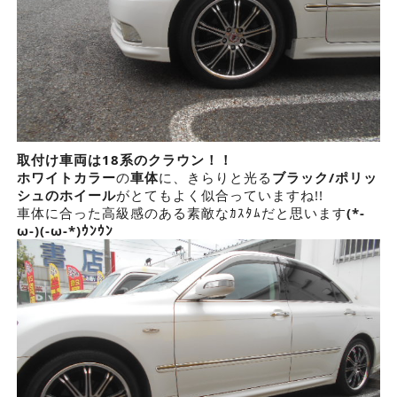
取付け車両は18系のクラウン！！
ホワイトカラー
の
車体
に、きらりと光る
ブラック/ポリッ
シュのホイール
がとてもよく似合っていますね!!
車体に合った高級感のある素敵なｶｽﾀﾑだと思います
(*-
ω-)(-ω-*)ｳﾝｳﾝ