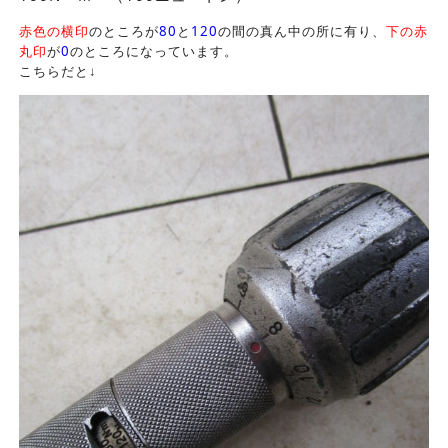
赤色の横印
のところが
80
と
120
の間の真ん中の所に有り、
下の赤
丸印
が
0
のところになっています。
こちらだと↓