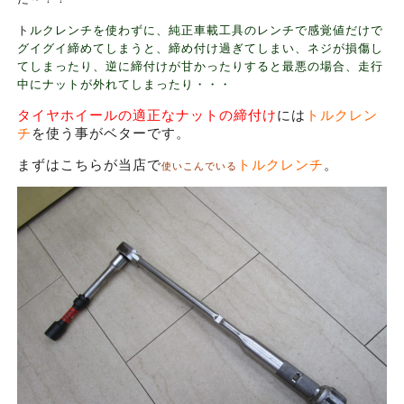
ト
ルクレンチを使わずに、純正車載工具のレンチで感覚値だけで
グイグイ締めてしまうと、締め付け過ぎてしまい、ネジが損傷し
てしまったり、逆に締付けが甘かったりすると最悪の場合、走行
中にナットが外れてしまったり・・・
タイヤホイールの適正なナットの締付け
には
トルクレン
チ
を使う事がベターです。
まずはこちらが当店で
トルクレンチ
。
使いこんでいる