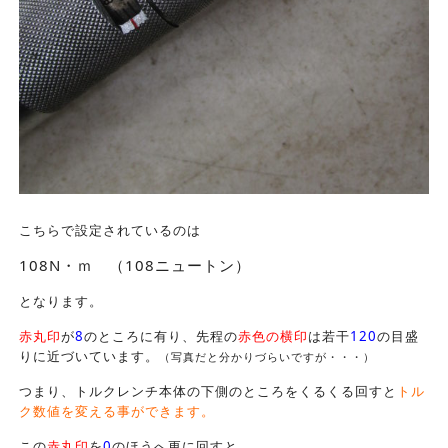
こちらで設定されているのは
108N・ｍ （108ニュートン）
となります。
赤丸印
が
8
のところに有り、先程の
赤色の横印
は若干
120
の目盛
りに近づいています。
（写真だと分かりづらいですが・・・）
つまり、トルクレンチ本体の下側のところをくるくる回すと
トル
ク数値を変える事ができます。
この
赤丸印
を
0
のほうへ更に回すと