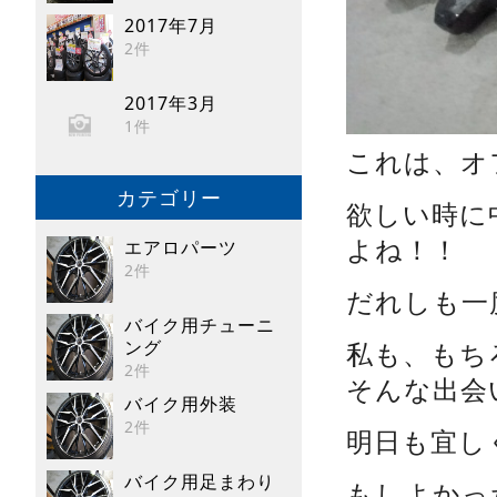
2017年7月
2件
2017年3月
1件
これは、オ
カテゴリー
欲しい時に
よね！！
エアロパーツ
2件
だれしも一
バイク用チューニ
ング
私も、もち
2件
そんな出会
バイク用外装
2件
明日も宜し
バイク用足まわり
もしよかっ