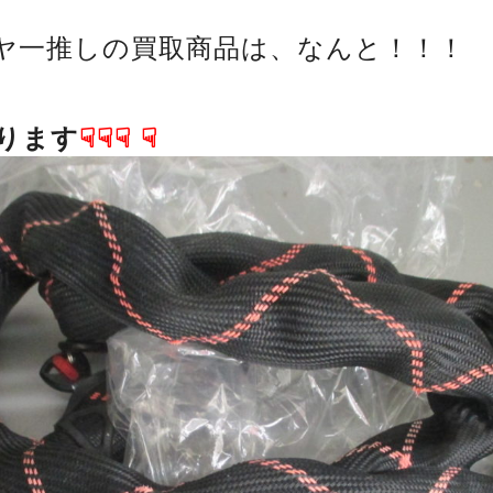
ヤ一推しの買取商品は、なんと！！！
ります
☟☟☟
☟