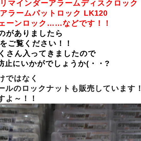
NE リマインダーアラームディスクロック
E アラームパットロック LK120
 チェーンロック……などです！！
のがありましたら
Bをご覧ください！！
くさん入ってきましたので
防止にいかがでしょうか(・・?
けではなく
ールのロックナットも販売しています
すよ～！！