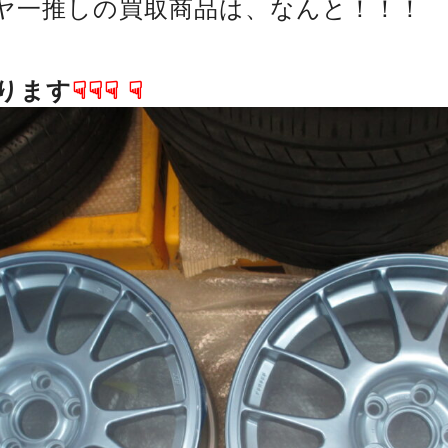
ヤ一推しの買取商品は、なんと！！！
ります
☟☟☟
☟