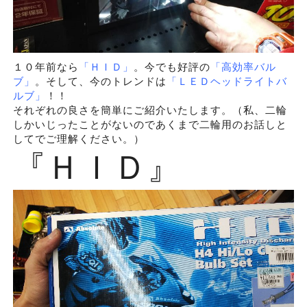
１０年前なら
「ＨＩＤ」
。今でも好評の
「高効率バル
ブ」
。そして、今のトレンドは
「ＬＥＤヘッドライトバ
ルブ」
！！
それぞれの良さを簡単にご紹介いたします。（私、二輪
しかいじったことがないのであくまで二輪用のお話しと
してでご理解ください。）
『ＨＩＤ』