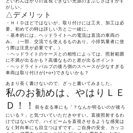
といわんばかりの直視できない光源のまぶしさはすがす
がしい。
△デメリット
・ＨＩＤほどではないが、取り付けには工夫、加工は必
要。初めての時は詳しい方とご一緒に。
・基本的には、ヘッドライトへの電流は直流の車両の
み。（一部、交流でも使えるものあり。小排気量者に使
う際は注意が必要です。）
・ヘッドライトのケースとの相性によっては、照射範囲
に不満が出るかも？高価なものと差が出るポイント
・ヘッドライトバルブの後ろ側のスペースが少なすぎる
車両は取り付けが(+o+)できないかも？
あまり長く書けないので、ざっと書いてみました。
私のお勧めは、やはりＬＥ
Ｄ！！
前を走る車にも「？なんか明るいのが後ろ
にいる？」と気づいていただきやすい。直接照射するわ
けではないので、ハイビームを直視させるような感覚は
なく対向車にも目立つはずです。ご自身の安全、カッコ