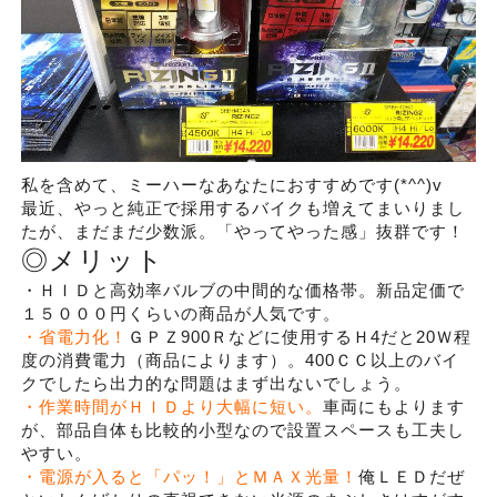
私を含めて、ミーハーなあなたにおすすめです(*^^)v
最近、やっと純正で採用するバイクも増えてまいりまし
たが、まだまだ少数派。「やってやった感」抜群です！
◎メリット
・ＨＩＤと高効率バルブの中間的な価格帯。新品定価で
１５０００円くらいの商品が人気です。
・省電力化！
ＧＰＺ900Ｒなどに使用するＨ4だと20Ｗ程
度の消費電力（商品によります）。400ＣＣ以上のバイ
クでしたら出力的な問題はまず出ないでしょう。
・作業時間がＨＩＤより大幅に短い。
車両にもよります
が、部品自体も比較的小型なので設置スペースも工夫し
やすい。
・電源が入ると「パッ！」とＭＡＸ光量！
俺ＬＥＤだぜ