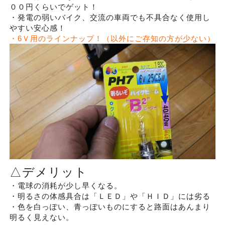
００円くらいでゲット！
・発電の弱いバイク、交流の車両でも不具合なく使用し
やすい安心感！
・6Ｖ用のラインナップ！（以外にご存知の方が少ない）
△デメリット
・電球の消耗が少し早くなる。
・明るさの体感具合は「ＬＥＤ」や「ＨＩＤ」には劣る
・色を白っぽい、青っぽいものにすると路面はあんまり
明るく見えない。