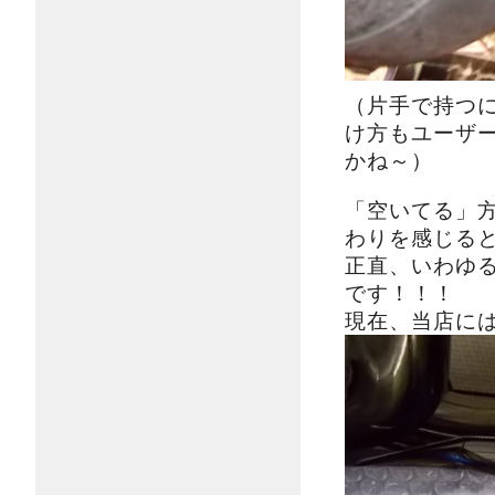
（片手で持つ
け方もユーザ
かね～）
「空いてる」
わりを感じる
正直、いわゆ
です！！！
現在、当店に