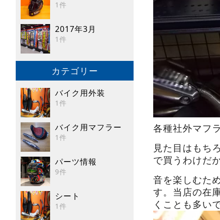
1件
2017年3月
1件
カテゴリー
バイク用外装
1件
バイク用マフラー
各種社外マフ
1件
見た目はもちろ
で買うわけだ
パーツ情報
9件
音を楽しむた
す。当店の在
シート
くことも多い
1件