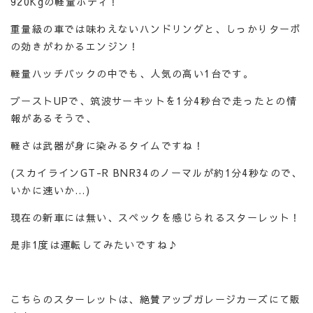
920Kgの軽量ボディ！
重量級の車では味わえないハンドリングと、しっかりターボ
の効きがわかるエンジン！
軽量ハッチバックの中でも、人気の高い1台です。
ブーストUPで、筑波サーキットを1分4秒台で走ったとの情
報があるそうで、
軽さは武器が身に染みるタイムですね！
(スカイラインGT-R BNR34のノーマルが約1分4秒なので、
いかに速いか…)
現在の新車には無い、スペックを感じられるスターレット！
是非1度は運転してみたいですね♪
こちらのスターレットは、絶賛アップガレージカーズにて販