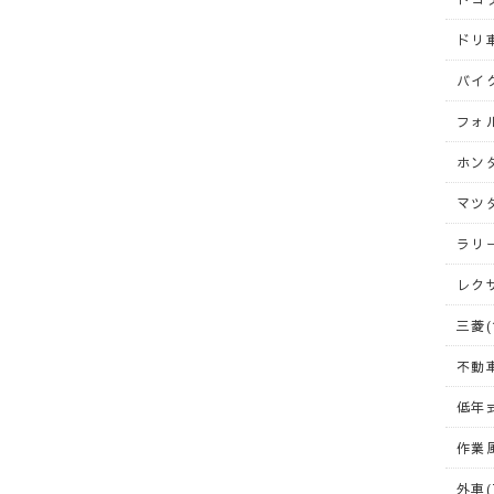
ドリ車
バイク
フォ
ホンダ
マツダ
ラリー
レクサ
三菱(
不動車
低年式
作業風
外車(