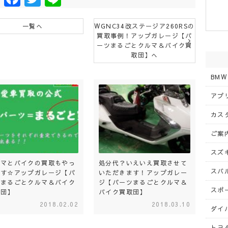
一覧へ
WGNC34改ステージア260RSの
買取事例！アップガレージ【パ
ーツまるごとクルマ＆バイク買
取団】へ
BMW
アプリ
カスタ
ご案内
スズキ
ルマとバイクの買取もやっ
処分代？いえいえ買取させて
スバル
ます☆アップガレージ【パ
いただきます！アップガレー
ツまるごとクルマ＆バイク
ジ【パーツまるごとクルマ＆
スポー
取団】
バイク買取団】
2018.02.02
2018.03.10
ダイハ
トヨタ