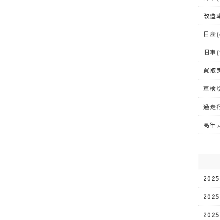
改造車
日産(
旧車(
買取実
車検切
過走行
高年式
202
202
202