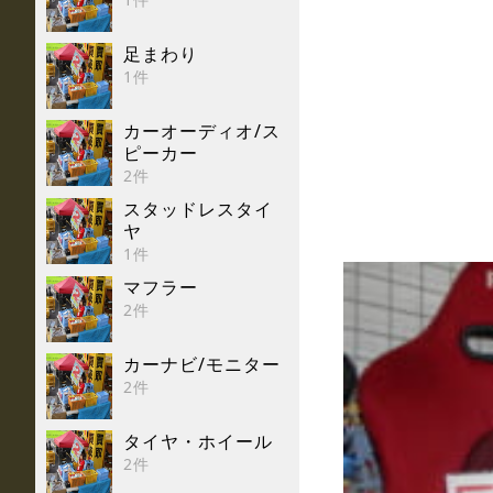
足まわり
1件
カーオーディオ/ス
ピーカー
2件
スタッドレスタイ
ヤ
1件
マフラー
2件
カーナビ/モニター
2件
タイヤ・ホイール
2件