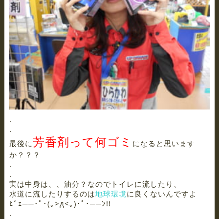
.
.
芳香剤って何ゴミ
最後に
になると思います
か？？？
.
.
実は中身は、、油分？なのでトイレに流したり、
水道に流したりするのは
地球環境
に良くないんですよ
ﾋﾞｪ──･ﾟ･(｡>д<｡)･ﾟ･──ﾝ!!
.