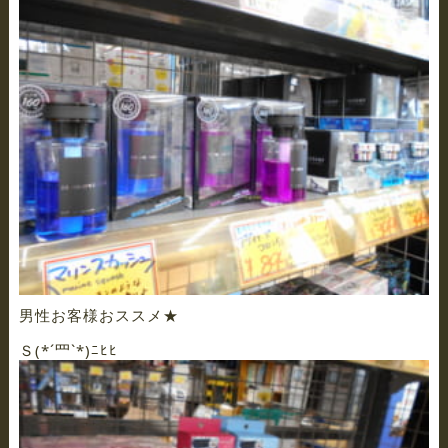
男性お客様おススメ★
Ｓ(*´罒`*)ﾆﾋﾋ