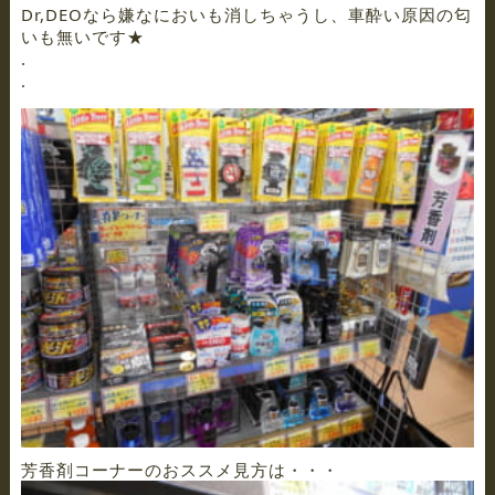
Dr,DEOなら嫌なにおいも消しちゃうし、車酔い原因の匂
いも無いです★
.
.
芳香剤コーナーのおススメ見方は・・・