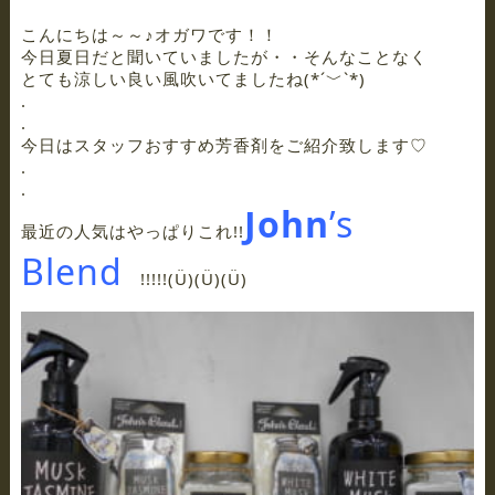
こんにちは～～♪オガワです！！
今日夏日だと聞いていましたが・・そんなことなく
とても涼しい良い風吹いてましたね(*´﹀`*)
.
.
今日はスタッフおすすめ芳香剤をご紹介致します♡
.
.
John
’s
最近の人気はやっぱりこれ!!
Blend
!!!!!(Ü)(Ü)(Ü)