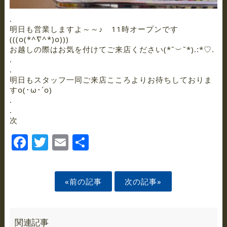
.
明日も営業しますよ～～♪ 11時オープンです
(((o(*^∇^*)o)))
お越しの際はお気を付けてご来店ください(*˘︶˘*).:*♡.
.
.
明日もスタッフ一同ご来店こころよりお待ちしておりま
すo(･ω･´o)
.
.
次
Facebook
Twitter
Email
Share
«前の記事
次の記事»
関連記事