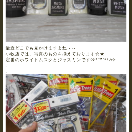
最近どこでも見かけますよね～～
小牧店では、写真のものを揃えております☆★
定番のホワイトムスクとジャスミンです୧꒰*´꒳`*꒱૭✧
.
.