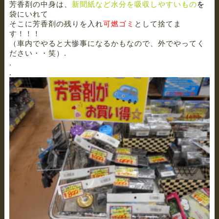
芳香剤の中身は、
新聞紙など水分を吸収しやすいもの
を
袋にいれて
そこに芳香剤の残りを入れ
可燃ゴミ
として捨てま
す！！！
（車内でやると大惨事になるかもなので、外でやってく
ださい・・笑）.
.
.