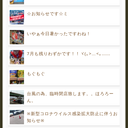
☆お知らせです☆ミ
いやぁ今日暑かったですわね！
7月も残りわずかです！！ヾ(｡>﹏<｡......
もぐもぐ
台風の為、臨時閉店致します。。ほろろー
ん。
※新型コロナウイルス感染拡大防止に伴うお
知らせ※