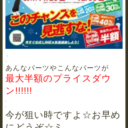
.
.
あんなパーツやこんなパーツが
最大半額のプライスダウ
ン!!!!!!
.
.
今が狙い時ですよ☆お早め
にどうぞ☆ミ