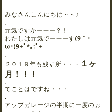
.
みなさんこんにちは～～♪
.
元気ですかーーー？！
わたしは元気でーーーす
(9｀･
ω･)9+ﾟ*｡:ﾟ+
.
１ヶ
２０１９年も残す所・・・
月！！！
.
てことはですね・・・
.
アップガレージの半期に一度のぉ