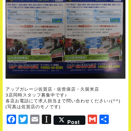
アップガレージ佐賀店・佐世保店・久留米店
3店同時スタッフ募集中です♪
各店お電話にて求人担当まで問い合わせください♪(^^)
(写真は佐賀店のモノです)
Facebook
Twitter
Email
Instapaper
Gmail
Shar
Post