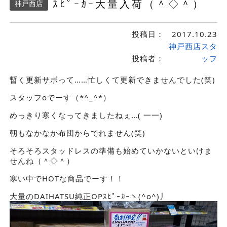
ｽﾋﾟｰｶｰ大量入荷（＾◇＾）
神戸西店
投稿日：
2017.10.23
神戸西店スタ
投稿者：
ッフ
暫く更新サボって……忙しくて更新できませんでした(笑)
スタッフoでーす（*^_^*）
めっきり寒くなってきましたねぇ…( 一一)
朝もなかなか布団からでれません(笑)
そろそろスタッドレスの準備も始めていかないといけま
せんね（＾◇＾）
寒い中でHOTな商品でーす！！
大量のDAIHATSU純正OPｽﾋﾟｰｶｰヽ(^o^)丿