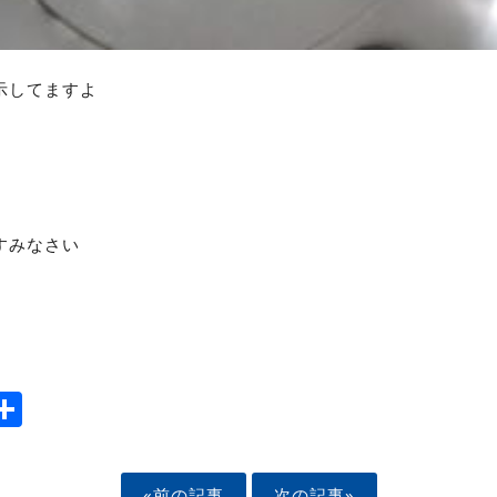
示してますよ
すみなさい
ook
tter
mail
Share
«前の記事
次の記事»