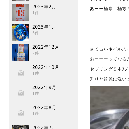
2023年2月
あーー極寒！極寒
1件
2023年1月
6件
2022年12月
さて古いホイル入
2件
おーーーってなる
2022年10月
セブリング５本ｽﾎ
1件
割りと綺麗に洗い
2022年9月
1件
2022年8月
1件
2022年7月