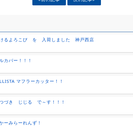
けるよろこび を 入荷しました 神戸西店
ルカバー！！！
LLISTA マフラーカッター！！
つづき じじる で～す！！！
かーみらーれんず！