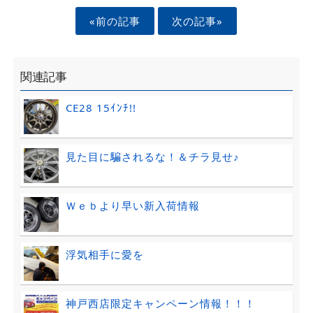
«前の記事
次の記事»
関連記事
CE28 15ｲﾝﾁ!!
見た目に騙されるな！＆チラ見せ♪
Ｗｅｂより早い新入荷情報
浮気相手に愛を
神戸西店限定キャンペーン情報！！！