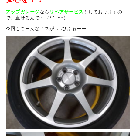
アップガレージ
なら
リペアサービス
もしておりますの
で、直せるんです（*^_^*）
今回もこーんなキズが……びふぉーー