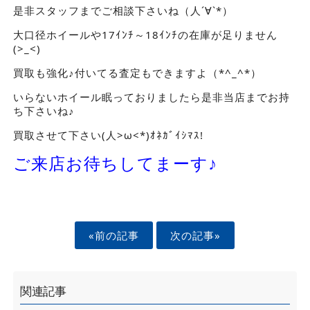
是非スタッフまでご相談下さいね（人´∀`*）
大口径ホイールや17ｲﾝﾁ～18ｲﾝﾁの在庫が足りません
(>_<)
買取も強化♪付いてる査定もできますよ（*^_^*）
いらないホイール眠っておりましたら是非当店までお持
ち下さいね♪
買取させて下さい(人>ω<*)ｵﾈｶﾞｲｼﾏｽ!
ご来店お待ちしてまーす♪
«前の記事
次の記事»
関連記事