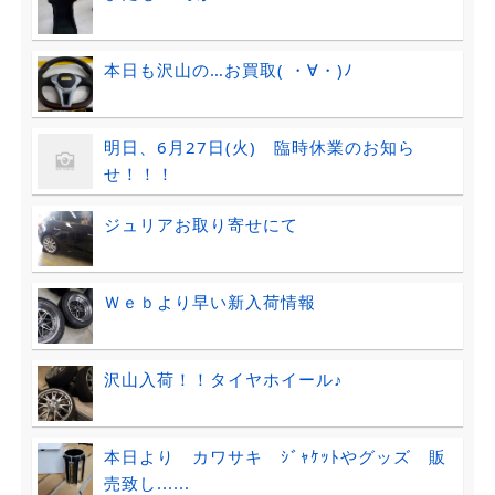
本日も沢山の…お買取( ・∀・)ﾉ
明日、6月27日(火) 臨時休業のお知ら
せ！！！
ジュリアお取り寄せにて
Ｗｅｂより早い新入荷情報
沢山入荷！！タイヤホイール♪
本日より カワサキ ｼﾞｬｹｯﾄやグッズ 販
売致し......