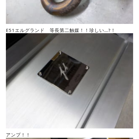
E51エルグランド 等長第二触媒！！珍しい…?！
アンプ！！