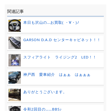
関連記事
本日も沢山の…お買取( ・∀・)ﾉ
GARSON D.A.D センターキャビネット！！
スフィアライト ライジング2 LED！！
神戸西 愛車紹介 はぁぁ はぁぁぁ
ありがとうございます。
令和2回目の……BBS♪