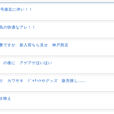
0号接近に伴い！！
気の快適なアレ！！
撃ですが 新入荷ちら見せ 神戸西店
 の後に アゲアゲほいほい
 カワサキ ｼﾞｬｹｯﾄやグッズ 販売致し......
タ映え