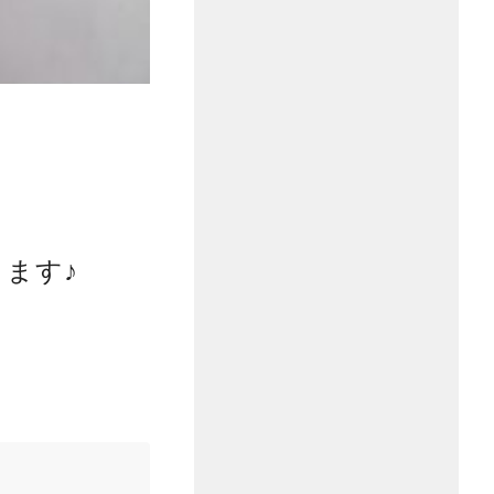
！
ます♪