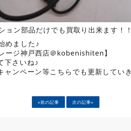
ション部品だけでも買取り出来ます！
始めました♪
ージ神戸西店＠kobenishiten】
て下さいね♪
キャンペーン等こちらでも更新していき
«前の記事
次の記事»