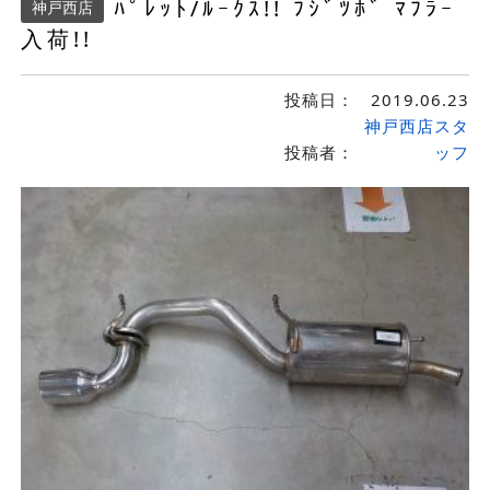
ﾊﾟﾚｯﾄ/ﾙｰｸｽ!! ﾌｼﾞﾂﾎﾞ ﾏﾌﾗｰ
神戸西店
入荷!!
投稿日：
2019.06.23
神戸西店スタ
投稿者：
ッフ