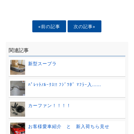
«前の記事
次の記事»
関連記事
新型スープラ
ﾊﾟﾚｯﾄ/ﾙｰｸｽ!! ﾌｼﾞﾂﾎﾞ ﾏﾌﾗｰ入......
カーファン！！！！
お客様愛車紹介 と 新入荷ちら見せ