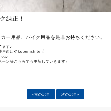
ック純正！
たカー用品、バイク用品を是非お持ちください。
てます♪
西店＠kobenishiten】
いね♪
ペーン等こちらでも更新していきます♪
«前の記事
次の記事»