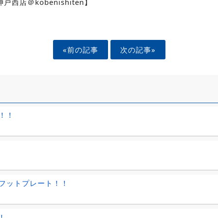
西店＠kobenishiten】
«前の記事
次の記事»
！！
！
フットプレート！！
！