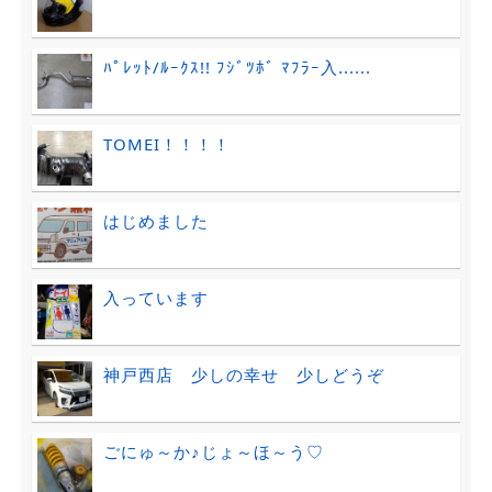
ﾊﾟﾚｯﾄ/ﾙｰｸｽ!! ﾌｼﾞﾂﾎﾞ ﾏﾌﾗｰ入......
TOMEI！！！！
はじめました
入っています
神戸西店 少しの幸せ 少しどうぞ
ごにゅ～か♪じょ～ほ～う♡