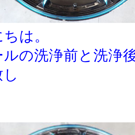
にちは。
ールの洗浄前と洗浄
致し
。