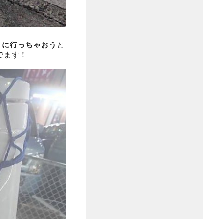
りに行っちゃおう
と
でます！