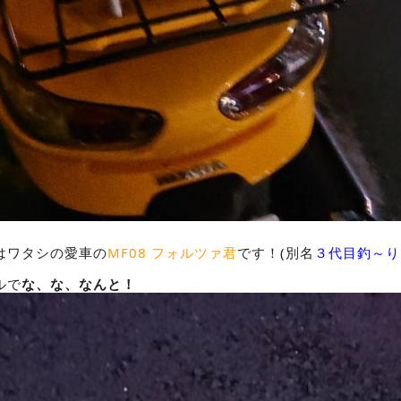
はワタシの愛車の
MF08 フォルツァ君
です！(別名
３代目釣～り
ルで
な、な、なんと！