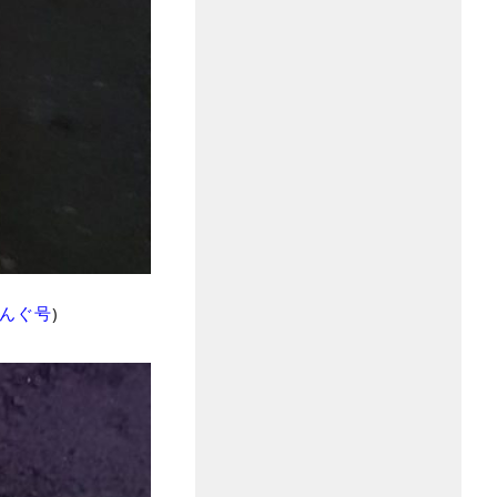
んぐ号
)