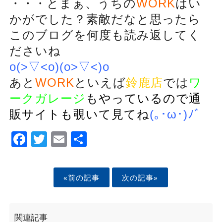
・・・とまぁ、うちの
WORK
はい
かがでした？素敵だなと思ったら
このブログを何度も読み返してく
ださいね
o(>▽<o)(o>▽<)o
あと
WORK
といえば
鈴鹿店
では
ワ
ークガレージ
もやっているので通
販サイトも覗いて見てね
(｡･ω･)ﾉﾞ
Facebook
Twitter
Email
Share
«前の記事
次の記事»
関連記事