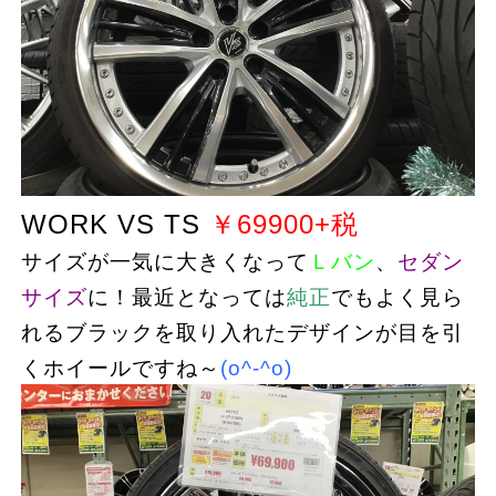
WORK VS TS
￥69900+税
サイズが一気に大きくなって
Ｌバン
、
セダン
サイズ
に！最近となっては
純正
でもよく見ら
れるブラックを取り入れたデザインが目を引
くホイールですね～
(o^-^o)