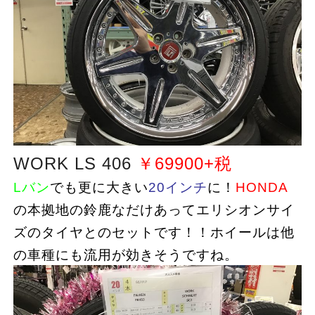
WORK LS 406
￥69900+税
Lバン
でも更に大きい
20インチ
に！
HONDA
の本拠地の鈴鹿なだけあってエリシオンサイ
ズのタイヤとのセットです！！ホイールは他
の車種にも流用が効きそうですね。