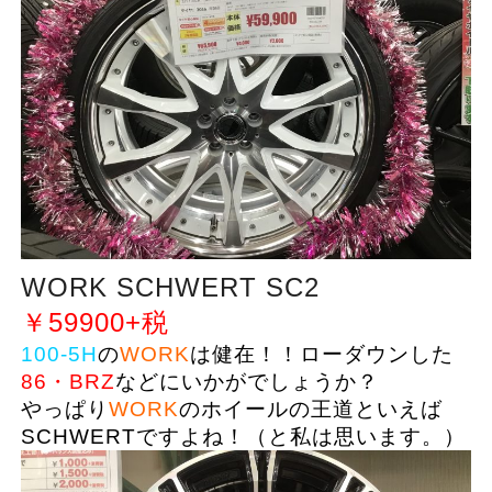
WORK SCHWERT SC2
￥59900+税
100-5H
の
WORK
は健在！！ローダウンした
86・BRZ
などにいかがでしょうか？
やっぱり
WORK
のホイールの王道といえば
SCHWERTですよね！（と私は思います。）