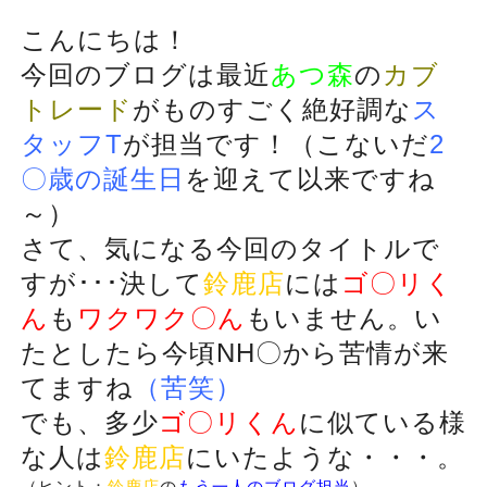
こんにちは！
今回のブログは最近
あつ森
の
カブ
トレード
がものすごく絶好調な
ス
タッフT
が担当です！（こないだ
2
〇歳の誕生日
を迎えて以来ですね
～）
さて、気になる今回のタイトルで
すが･･･決して
鈴鹿店
には
ゴ〇リく
も
もいません。い
ん
ワクワク〇ん
たとしたら今頃NH〇から苦情が来
てますね
（苦笑）
でも、多少
に似ている様
ゴ〇リくん
な人は
鈴鹿店
にいたような・・・。
（ヒント：
鈴鹿店
の
もう一人のブログ担当
）