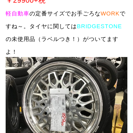
￥29900+税
軽自動車
の定番サイズでお手ごろな
WORK
で
すね～。タイヤに関しては
BRIDGESTONE
の未使用品（ラベルつき！）がついてます
よ！