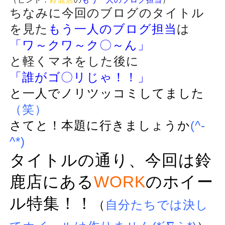
ちなみに今回のブログのタイトル
を見た
もう一人のブログ担当
は
「ワ～クワ～ク〇～ん」
と軽くマネをした後に
「誰がゴ〇リじゃ！！」
と一人でノリツッコミしてました
（笑）
さてと！本題に行きましょうか
(^-
^*)
タイトルの通り、今回は鈴
鹿店にある
WORK
のホイー
ル特集！！
（
自分たちでは決し