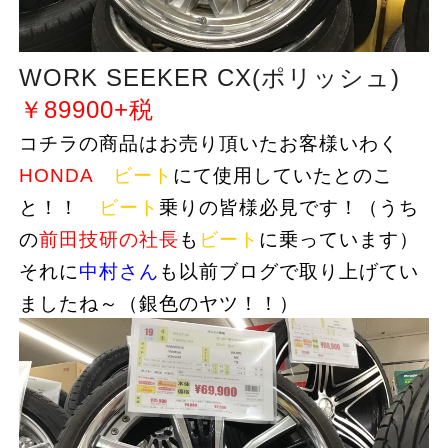
WORK SEEKER CX(ポリッシュ)
￥89900+税
コチラの商品はお売り頂いたお客様いわく
HONDA
ビート
にて使用していたとのこ
と！！
ビート
乗りの皆様必見です！（うち
の
前田技研の社長
も
ビート
に乗っています）
それに
中村さん
も以前ブログで取り上げてい
ましたね～（銀色のヤツ！！）