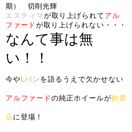
期） 切削光輝
エスティマ
が取り上げられて
アル
ファード
が取り上げられない・・・
なんて事は無
い！！
今や
Lバン
を語るうえで欠かせない
アルファード
の純正ホイールが
鈴鹿
店
に登場！