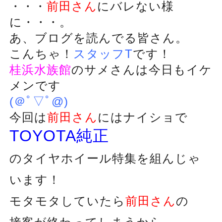
・・・
前田さん
にバレない様
に・・・。
あ、ブログを読んでる皆さん。
こんちゃ！
スタッフT
です！
桂浜水族館
のサメさんは今日もイケ
メンです
(＠ﾟ▽ﾟ@)
今回は
前田さん
にはナイショで
TOYOTA純正
のタイヤホイール特集を組んじゃ
います！
モタモタしていたら
前田さん
の