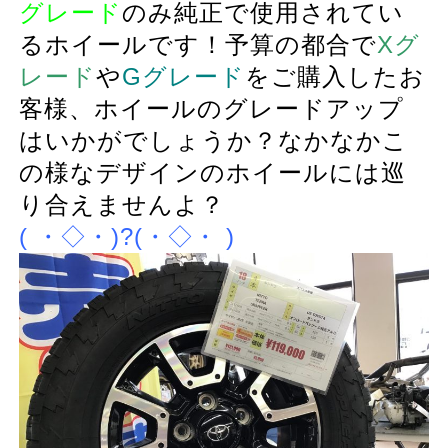
グレード
のみ純正で使用されてい
るホイールです！予算の都合で
Xグ
レード
や
Gグレード
をご購入したお
客様、ホイールのグレードアップ
はいかがでしょうか？なかなかこ
の様なデザインのホイールには巡
り合えませんよ？
( ・◇・)?(・◇・ )