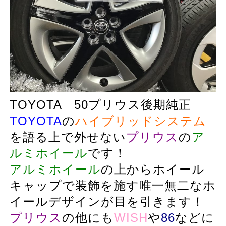
TOYOTA 50プリウス後期純正
TOYOTA
の
ハイブリッドシステム
を語る上で外せない
プリウス
の
ア
ルミホイール
です！
アルミホイール
の上からホイール
キャップで装飾を施す唯一無二なホ
イールデザインが目を引きます！
プリウス
の他にも
WISH
や
86
などに