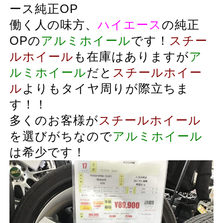
ース純正OP
働く人の味方、
ハイエース
の純正
OPの
アルミホイール
です！
スチー
ルホイール
も在庫はありますが
ア
ルミホイール
だと
スチールホイー
ル
よりもタイヤ周りが際立ちま
す！！
多くのお客様が
スチールホイール
を選びがちなので
アルミホイール
は希少です！