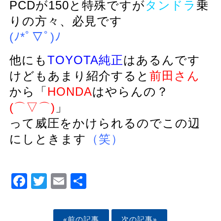
PCDが150と特殊ですが
タンドラ
乗
りの方々、必見です
(ﾉ*ﾟ▽ﾟ)ﾉ
他にも
TOYOTA純正
はあるんです
けどもあまり紹介すると
前田さん
から「
HONDA
はやらんの？
(⌒▽⌒)
」
って威圧をかけられるのでこの辺
にしときます
（笑）
Facebook
Twitter
Email
Share
«前の記事
次の記事»