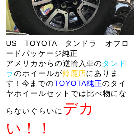
US TOYOTA タンドラ オフロ
ードパッケージ純正
アメリカからの逆輸入車の
タンド
ラ
のホイールが
鈴鹿店
にありま
す！今までの
TOYOTA純正
のタイ
ヤホイールセットでは比べ物にな
デカ
らないぐらいに
い！！